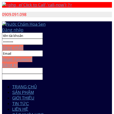
0909.091.098
Đăng nhập
Đăng nhập
Reset Password
Đăng ký
TRANG CHỦ
SẢN PHẨM
GIỚI THIỆU
TIN TỨC
LIÊN HỆ