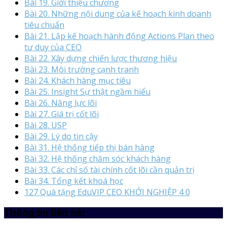
Bài 19. Giới thiệu chương
Bài 20. Những nội dung của kế hoạch kinh doanh
tiêu chuẩn
Bài 21. Lập kế hoạch hành động Actions Plan theo
tư duy của CEO
Bài 22. Xây dựng chiến lược thương hiệu
Bài 23. Môi trường cạnh tranh
Bài 24. Khách hàng mục tiêu
Bài 25. Insight Sự thật ngầm hiểu
Bài 26. Năng lực lõi
Bài 27. Giá trị cốt lõi
Bài 28. USP
Bài 29. Lý do tin cậy
Bài 31. Hệ thống tiếp thị bán hàng
Bài 32. Hệ thống chăm sóc khách hàng
Bài 33. Các chỉ số tài chính cốt lõi cần quản trị
Bài 34. Tổng kết khoá học
127 Quà tặng EduVIP CEO KHỞI NGHIỆP 4 0
Thông tin liên hệ: