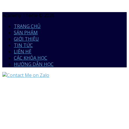
Academy Theme © 2026
TRANG CHỦ
SẢN PHẨM
GIỚI THIỆU
TIN TỨC
LIÊN HỆ
CÁC KHÓA HỌC
HƯỚNG DẪN HỌC