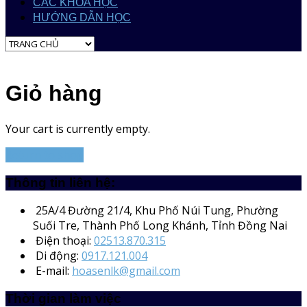
CÁC KHÓA HỌC
HƯỚNG DẪN HỌC
Giỏ hàng
Your cart is currently empty.
Return to shop
Thông tin liên hệ:
25A/4
Đường 21/4, Khu Phố Núi Tung, Phường
Suối Tre, Thành Phố Long Khánh, Tỉnh Đồng Nai
Điện thoại:
02513.870.315
Di động:
0917.121.004
E-mail:
hoasenlk@gmail.com
Thời gian làm việc