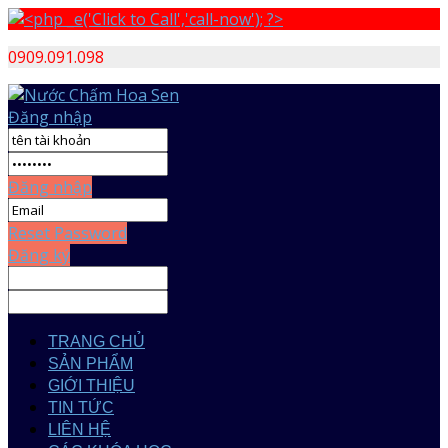
0909.091.098
Đăng nhập
Đăng nhập
Reset Password
Đăng ký
TRANG CHỦ
SẢN PHẨM
GIỚI THIỆU
TIN TỨC
LIÊN HỆ