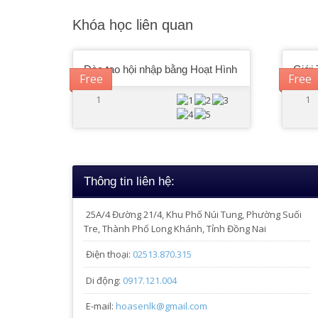
Khóa học liên quan
Đào tạo hội nhập bằng Hoạt Hình
Giới 
Free
Free
1
1
Thông tin liên hệ:
25A/4
Đường 21/4, Khu Phố Núi Tung, Phường Suối
Tre, Thành Phố Long Khánh, Tỉnh Đồng Nai
Điện thoại:
02513.870.315
Di động:
0917.121.004
E-mail:
hoasenlk@gmail.com