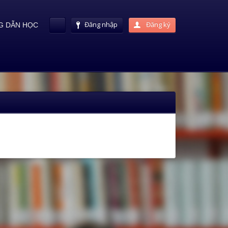
Đăng nhập
Đăng ký
 DẪN HỌC