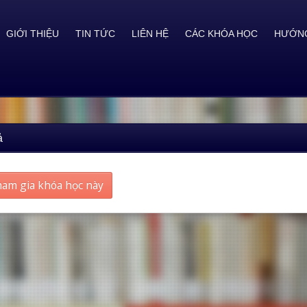
GIỚI THIỆU
TIN TỨC
LIÊN HỆ
CÁC KHÓA HỌC
HƯỚNG
ả
am gia khóa học này