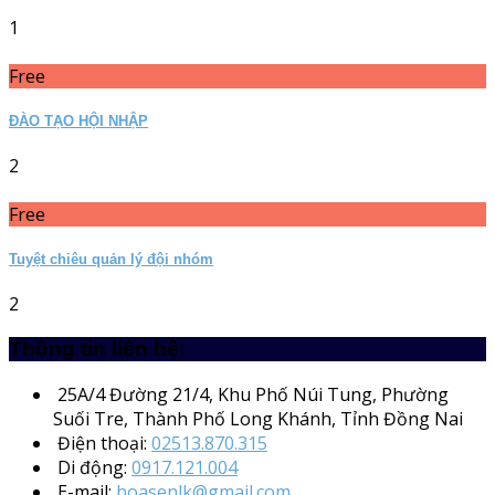
1
Free
ĐÀO TẠO HỘI NHẬP
2
Free
Tuyệt chiêu quản lý đội nhóm
2
Thông tin liên hệ:
25A/4
Đường 21/4, Khu Phố Núi Tung, Phường
Suối Tre, Thành Phố Long Khánh, Tỉnh Đồng Nai
Điện thoại:
02513.870.315
Di động:
0917.121.004
E-mail:
hoasenlk@gmail.com