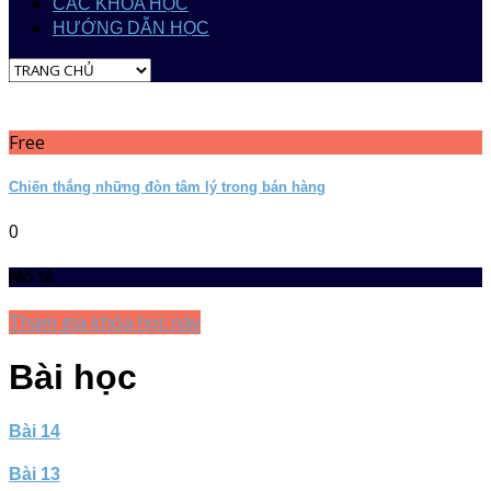
CÁC KHÓA HỌC
HƯỚNG DẪN HỌC
Free
Chiến thắng những đòn tâm lý trong bán hàng
0
Mô tả
Tham gia khóa học này
Bài học
Bài 14
Bài 13