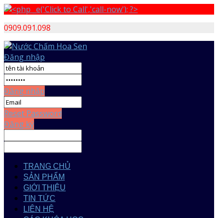
0909.091.098
Đăng nhập
Đăng nhập
Reset Password
Đăng ký
TRANG CHỦ
SẢN PHẨM
GIỚI THIỆU
TIN TỨC
LIÊN HỆ