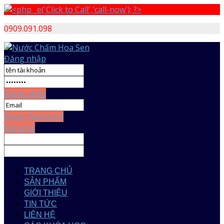
0909.091.098
Đăng nhập
Đăng nhập
Reset Password
Đăng ký
TRANG CHỦ
SẢN PHẨM
GIỚI THIỆU
TIN TỨC
LIÊN HỆ