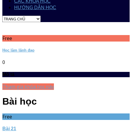
CÁC KHÓA HỌC
HƯỚNG DẪN HỌC
Free
Học làm lãnh đạo
0
Mô tả
Tham gia khóa học này
Bài học
Free
Bài 21