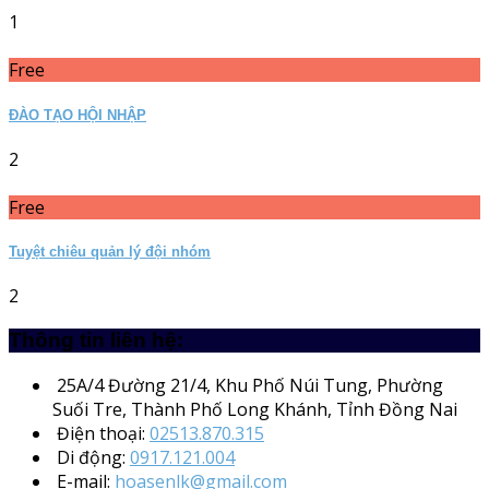
1
Free
ĐÀO TẠO HỘI NHẬP
2
Free
Tuyệt chiêu quản lý đội nhóm
2
Thông tin liên hệ:
25A/4
Đường 21/4, Khu Phố Núi Tung, Phường
Suối Tre, Thành Phố Long Khánh, Tỉnh Đồng Nai
Điện thoại:
02513.870.315
Di động:
0917.121.004
E-mail:
hoasenlk@gmail.com