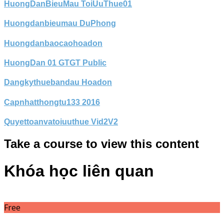
HuongDanBieuMau ToiUuThue01
Huongdanbieumau DuPhong
Huongdanbaocaohoadon
HuongDan 01 GTGT Public
Dangkythuebandau Hoadon
Capnhatthongtu133 2016
Quyettoanvatoiuuthue Vid2V2
Take a course to view this content
Khóa học liên quan
Free