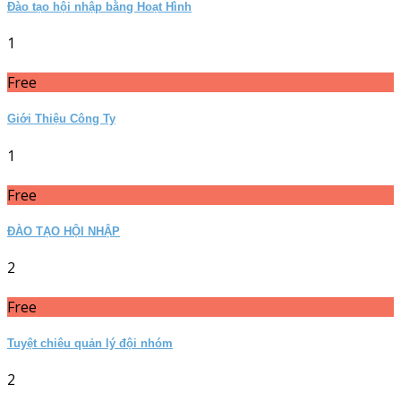
Đào tạo hội nhập bằng Hoạt Hình
1
Free
Giới Thiệu Công Ty
1
Free
ĐÀO TẠO HỘI NHẬP
2
Free
Tuyệt chiêu quản lý đội nhóm
2