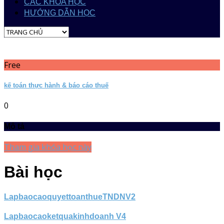
CÁC KHÓA HỌC
HƯỚNG DẪN HỌC
Free
kế toán thực hành & báo cáo thuế
0
Mô tả
Tham gia khóa học này
Bài học
LapbaocaoquyettoanthueTNDNV2
Lapbaocaoketquakinhdoanh V4