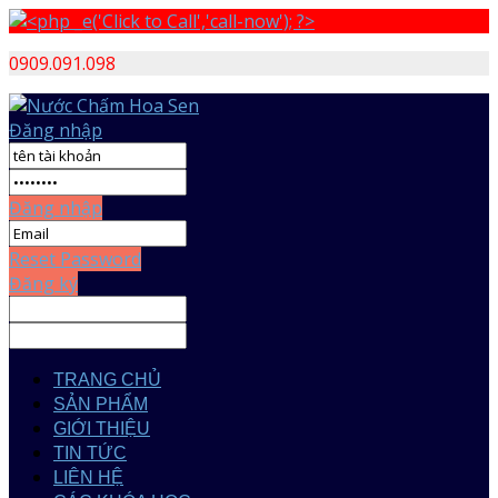
0909.091.098
Đăng nhập
Đăng nhập
Reset Password
Đăng ký
TRANG CHỦ
SẢN PHẨM
GIỚI THIỆU
TIN TỨC
LIÊN HỆ