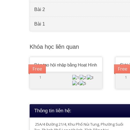
Bài 2
Bài 1
Khóa học liên quan
Đào tạo hội nhập bằng Hoạt Hình
Giới 
Free
Free
1
1
Thông tin liên hệ:
25A/4
Đường 21/4, Khu Phố Núi Tung, Phường Suối
Tre, Thành Phố Long Khánh, Tỉnh Đồng Nai