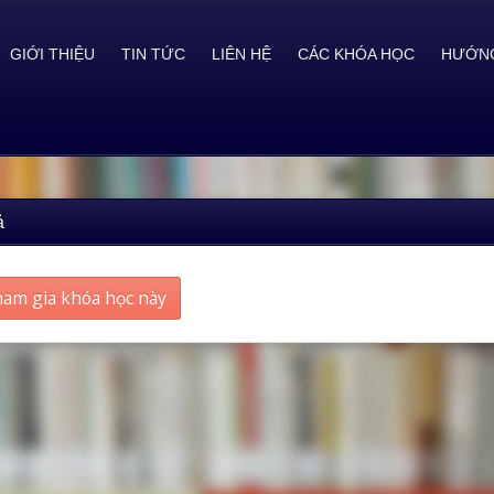
GIỚI THIỆU
TIN TỨC
LIÊN HỆ
CÁC KHÓA HỌC
HƯỚNG
ả
am gia khóa học này