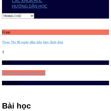
CÁC KHÓA HỌC
HƯỚNG DẪN HỌC
Free
Thực Thi 90 ngày đầu tiên làm lãnh đạo
1
Mô tả
Tham gia khóa học này
Học Sinh
Bài học