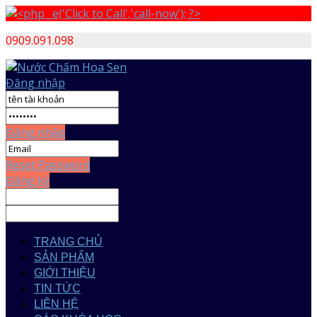
0909.091.098
Đăng nhập
Đăng nhập
Reset Password
Đăng ký
TRANG CHỦ
SẢN PHẨM
GIỚI THIỆU
TIN TỨC
LIÊN HỆ