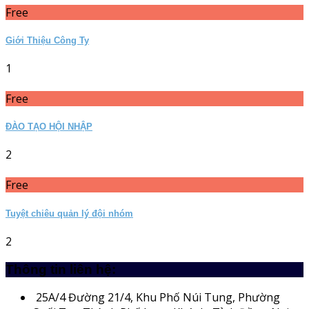
Free
Giới Thiệu Công Ty
1
Free
ĐÀO TẠO HỘI NHẬP
2
Free
Tuyệt chiêu quản lý đội nhóm
2
Thông tin liên hệ:
25A/4
Đường 21/4, Khu Phố Núi Tung, Phường