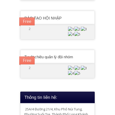
ĐÀO TẠO HỘI NHẬP
Free
2
Tuyệt chiêu quản lý đội nhóm
Free
2
Thông tin liên hệ:
25A/4
Đường 21/4, Khu Phố Núi Tung,
Phường Suối Tre, Thành Phố Long Khánh,