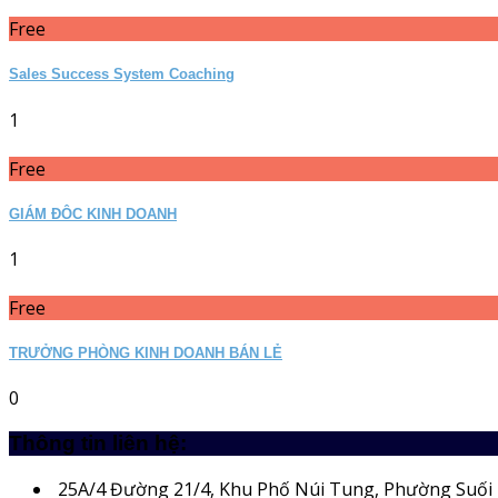
Free
Sales Success System Coaching
1
Free
GIÁM ĐÔC KINH DOANH
1
Free
TRƯỞNG PHÒNG KINH DOANH BÁN LẺ
0
Thông tin liên hệ:
25A/4
Đường 21/4, Khu Phố Núi Tung, Phường Suối 