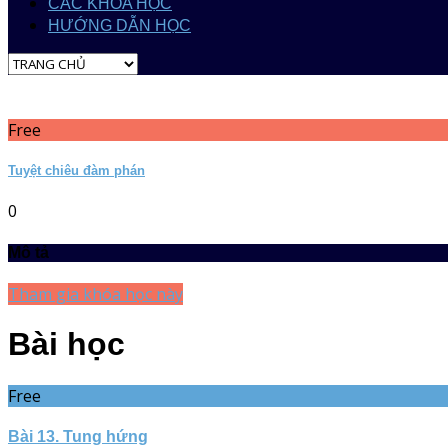
CÁC KHÓA HỌC
HƯỚNG DẪN HỌC
Free
Tuyệt chiêu đàm phán
0
Mô tả
Tham gia khóa học này
Bài học
Free
Bài 13. Tung hứng