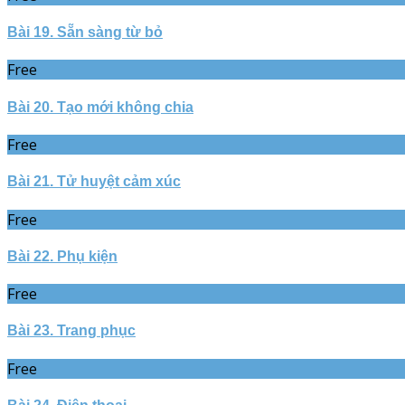
Bài 19. Sẵn sàng từ bỏ
Free
Bài 20. Tạo mới không chia
Free
Bài 21. Tử huyệt cảm xúc
Free
Bài 22. Phụ kiện
Free
Bài 23. Trang phục
Free