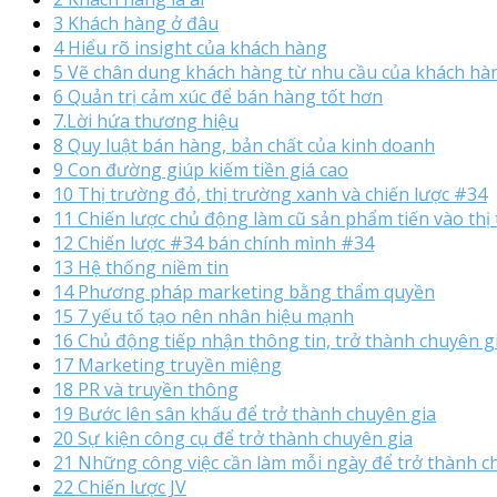
3 Khách hàng ở đâu
4 Hiểu rõ insight của khách hàng
5 Vẽ chân dung khách hàng từ nhu cầu của khách hà
6 Quản trị cảm xúc để bán hàng tốt hơn
7.Lời hứa thương hiệu
8 Quy luật bán hàng, bản chất của kinh doanh
9 Con đường giúp kiếm tiền giá cao
10 Thị trường đỏ, thị trường xanh và chiến lược #34
11 Chiến lược chủ động làm cũ sản phẩm tiến vào thị
12 Chiến lược #34 bán chính mình #34
13 Hệ thống niềm tin
14 Phương pháp marketing bằng thẩm quyền
15 7 yếu tố tạo nên nhân hiệu mạnh
16 Chủ động tiếp nhận thông tin, trở thành chuyên g
17 Marketing truyền miệng
18 PR và truyền thông
19 Bước lên sân khấu để trở thành chuyên gia
20 Sự kiện công cụ để trở thành chuyên gia
21 Những công việc cần làm mỗi ngày để trở thành c
22 Chiến lược JV