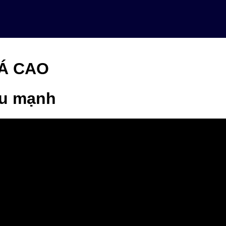
Á CAO
ệu mạnh