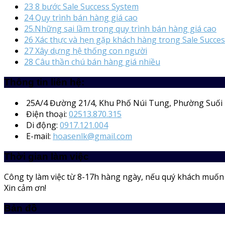
23 8 bước Sale Success System
24 Quy trình bán hàng giá cao
25.Những sai lầm trong quy trình bán hàng giá cao
26 Xác thực và hẹn gặp khách hàng trong Sale Succe
27 Xây dựng hệ thống con người
28 Câu thần chú bán hàng giá nhiều
Thông tin liên hệ:
25A/4
Đường 21/4, Khu Phố Núi Tung, Phường Suối 
Điện thoại:
02513.870.315
Di động:
0917.121.004
E-mail:
hoasenlk@gmail.com
Thời gian làm việc
Công ty làm việc từ 8-17h hàng ngày, nếu quý khách muốn m
Xin cảm ơn!
Bản đồ