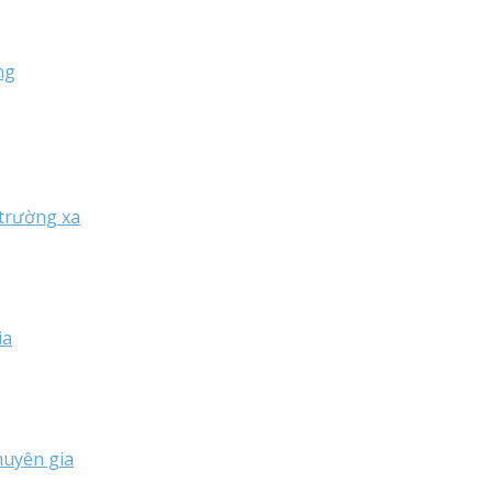
ng
 trường xa
ia
huyên gia