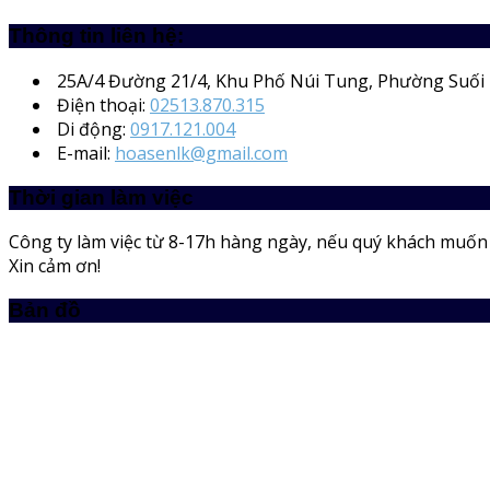
Thông tin liên hệ:
25A/4
Đường 21/4, Khu Phố Núi Tung, Phường Suối 
Điện thoại:
02513.870.315
Di động:
0917.121.004
E-mail:
hoasenlk@gmail.com
Thời gian làm việc
Công ty làm việc từ 8-17h hàng ngày, nếu quý khách muốn m
Xin cảm ơn!
Bản đồ