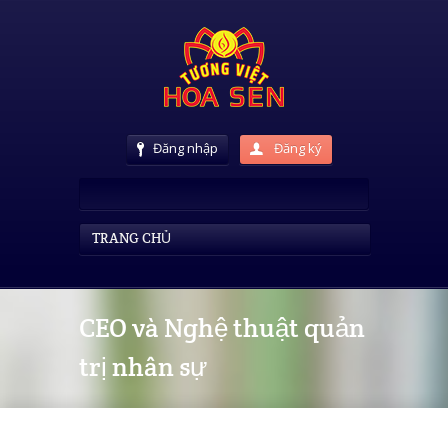
Đăng nhập
Đăng ký
TRANG CHỦ
CEO và Nghệ thuật quản
trị nhân sự