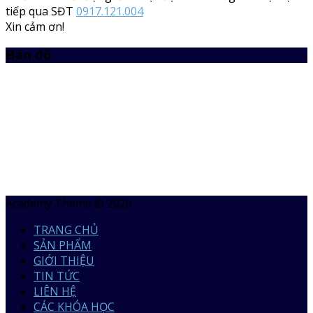
tiếp qua SĐT
0917.121.004
Xin cảm ơn!
Bản đồ
Academy Theme © 2026
TRANG CHỦ
SẢN PHẨM
GIỚI THIỆU
TIN TỨC
LIÊN HỆ
CÁC KHÓA HỌC