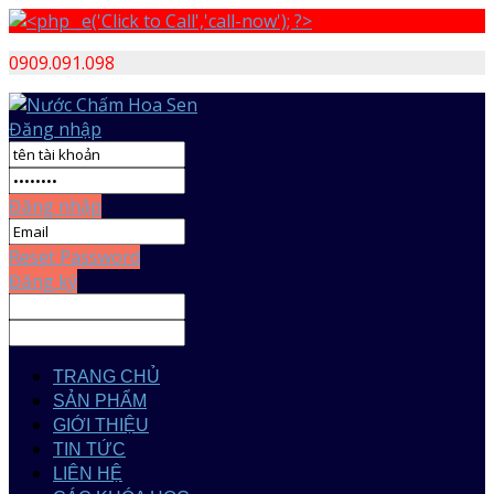
0909.091.098
Đăng nhập
Đăng nhập
Reset Password
Đăng ký
TRANG CHỦ
SẢN PHẨM
GIỚI THIỆU
TIN TỨC
LIÊN HỆ