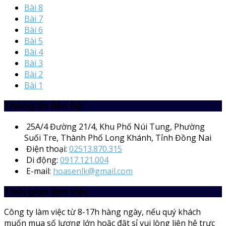
Bài 8
Bài 7
Bài 6
Bài 5
Bài 4
Bài 3
Bài 2
Bài 1
Thông tin liên hệ:
25A/4
Đường 21/4, Khu Phố Núi Tung, Phường
Suối Tre, Thành Phố Long Khánh, Tỉnh Đồng Nai
Điện thoại:
02513.870.315
Di động:
0917.121.004
E-mail:
hoasenlk@gmail.com
Thời gian làm việc
Công ty làm việc từ 8-17h hàng ngày, nếu quý khách
muốn mua số lượng lớn hoặc đặt sỉ vui lòng liên hệ trực