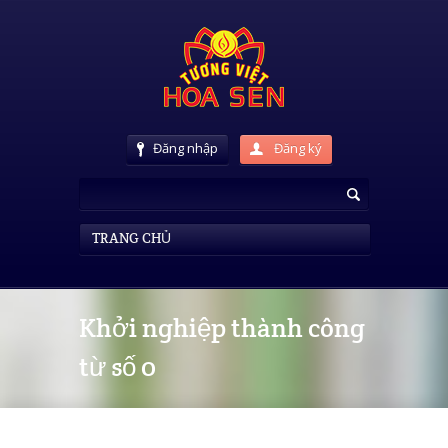
Đăng nhập
Đăng ký
TRANG CHỦ
Khởi nghiệp thành công
từ số 0