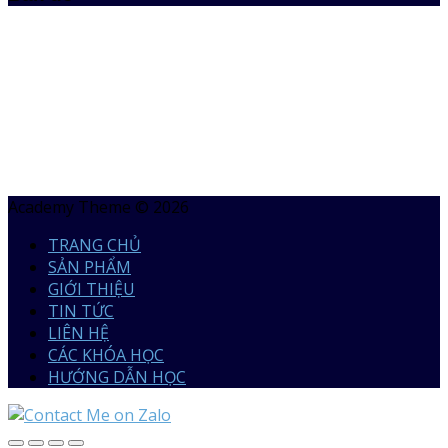
Academy Theme © 2026
TRANG CHỦ
SẢN PHẨM
GIỚI THIỆU
TIN TỨC
LIÊN HỆ
CÁC KHÓA HỌC
HƯỚNG DẪN HỌC