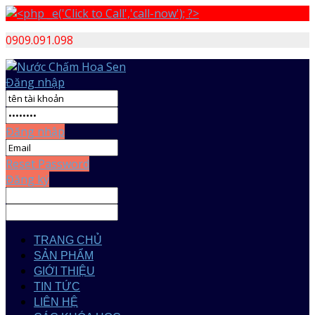
0909.091.098
Đăng nhập
Đăng nhập
Reset Password
Đăng ký
TRANG CHỦ
SẢN PHẨM
GIỚI THIỆU
TIN TỨC
LIÊN HỆ