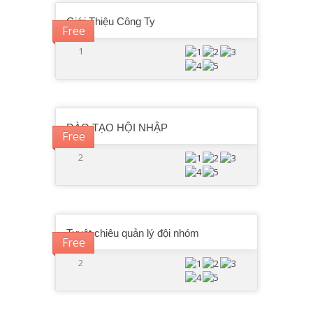
Giới Thiệu Công Ty
Free
1
ĐÀO TẠO HỘI NHẬP
Free
2
Tuyệt chiêu quản lý đội nhóm
Free
2