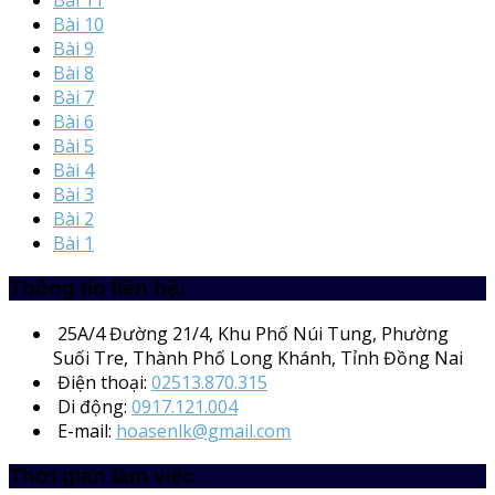
Bài 11
Bài 10
Bài 9
Bài 8
Bài 7
Bài 6
Bài 5
Bài 4
Bài 3
Bài 2
Bài 1
Thông tin liên hệ:
25A/4
Đường 21/4, Khu Phố Núi Tung, Phường
Suối Tre, Thành Phố Long Khánh, Tỉnh Đồng Nai
Điện thoại:
02513.870.315
Di động:
0917.121.004
E-mail:
hoasenlk@gmail.com
Thời gian làm việc