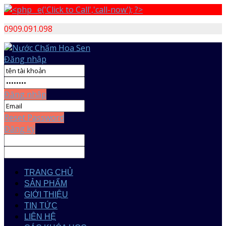
0909.091.098
Đăng nhập
Đăng nhập
Reset Password
Đăng ký
TRANG CHỦ
SẢN PHẨM
GIỚI THIỆU
TIN TỨC
LIÊN HỆ