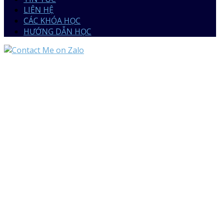
LIÊN HỆ
CÁC KHÓA HỌC
HƯỚNG DẪN HỌC