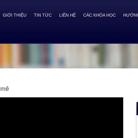
GIỚI THIỆU
TIN TỨC
LIÊN HỆ
CÁC KHÓA HỌC
HƯỚNG
 mê