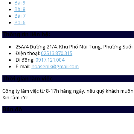
Bài 9
Bài 8
Bài 7
Bài 6
Thông tin liên hệ:
25A/4
Đường 21/4, Khu Phố Núi Tung, Phường Suối 
Điện thoại:
02513.870.315
Di động:
0917.121.004
E-mail:
hoasenlk@gmail.com
Thời gian làm việc
Công ty làm việc từ 8-17h hàng ngày, nếu quý khách muốn m
Xin cảm ơn!
Bản đồ