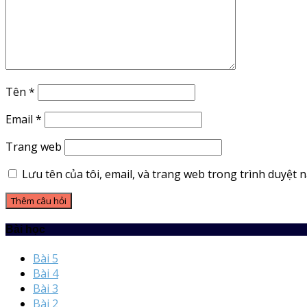
Tên
*
Email
*
Trang web
Lưu tên của tôi, email, và trang web trong trình duyệt nà
Bài học
Bài 5
Bài 4
Bài 3
Bài 2