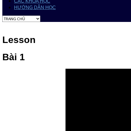
CÁC KHÓA HỌC
HƯỚNG DẪN HỌC
Lesson
Bài 1