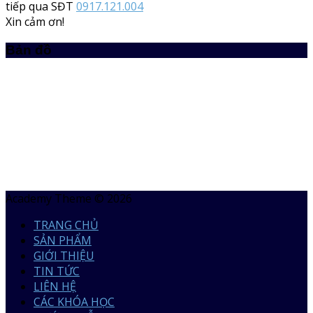
tiếp qua SĐT
0917.121.004
Xin cảm ơn!
Bản đồ
Academy Theme © 2026
TRANG CHỦ
SẢN PHẨM
GIỚI THIỆU
TIN TỨC
LIÊN HỆ
CÁC KHÓA HỌC