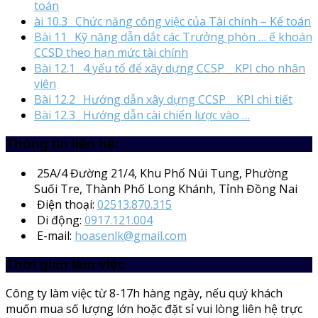
toán
ài 10.3_ Chức năng công việc của Tài chính – Kế toán
Bài 11_ Kỹ năng dẫn dắt các Trưởng phòn … ế khoán
CCSD theo hạn mức tài chính
Bài 12.1_ 4 yếu tố để xây dựng CCSP _ KPI cho nhân
viên
Bài 12.2_ Hướng dẫn xây dựng CCSP _ KPI chi tiết
Bài 12.3_ Hướng dẫn cài chiến lược vào …
Thông tin liên hệ:
25A/4
Đường 21/4, Khu Phố Núi Tung, Phường
Suối Tre, Thành Phố Long Khánh, Tỉnh Đồng Nai
Điện thoại:
02513.870.315
Di động:
0917.121.004
E-mail:
hoasenlk@gmail.com
Thời gian làm việc
Công ty làm việc từ 8-17h hàng ngày, nếu quý khách
muốn mua số lượng lớn hoặc đặt sỉ vui lòng liên hệ trực