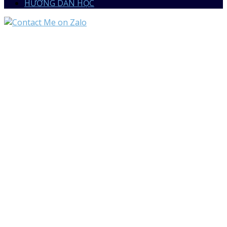
HƯỚNG DẪN HỌC