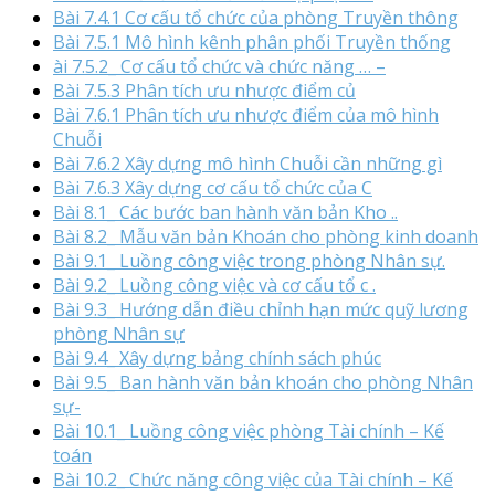
Bài 7.4.1 Cơ cấu tổ chức của phòng Truyền thông
Bài 7.5.1 Mô hình kênh phân phối Truyền thống
ài 7.5.2_ Cơ cấu tổ chức và chức năng … –
Bài 7.5.3 Phân tích ưu nhược điểm củ
Bài 7.6.1 Phân tích ưu nhược điểm của mô hình
Chuỗi
Bài 7.6.2 Xây dựng mô hình Chuỗi cần những gì
Bài 7.6.3 Xây dựng cơ cấu tổ chức của C
Bài 8.1_ Các bước ban hành văn bản Kho ..
Bài 8.2_ Mẫu văn bản Khoán cho phòng kinh doanh
Bài 9.1_ Luồng công việc trong phòng Nhân sự.
Bài 9.2_ Luồng công việc và cơ cấu tổ c .
Bài 9.3_ Hướng dẫn điều chỉnh hạn mức quỹ lương
phòng Nhân sự
Bài 9.4_ Xây dựng bảng chính sách phúc
Bài 9.5_ Ban hành văn bản khoán cho phòng Nhân
sự-
Bài 10.1_ Luồng công việc phòng Tài chính – Kế
toán
Bài 10.2_ Chức năng công việc của Tài chính – Kế