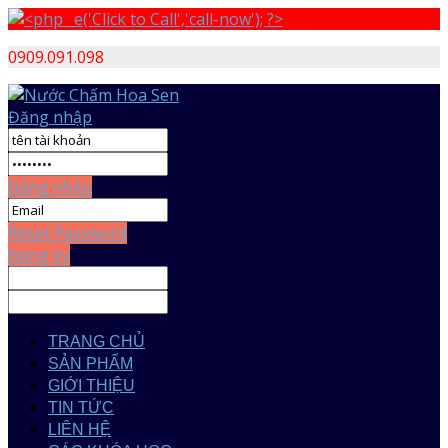
0909.091.098
Đăng nhập
Đăng nhập
Reset Password
Đăng ký
TRANG CHỦ
SẢN PHẨM
GIỚI THIỆU
TIN TỨC
LIÊN HỆ