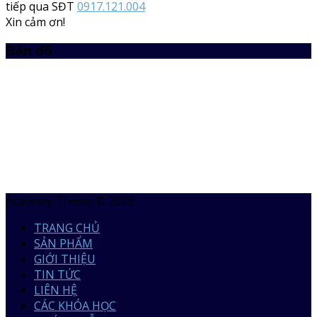
tiếp qua SĐT
0917.121.004
Xin cảm ơn!
Bản đồ
Academy Theme © 2026
TRANG CHỦ
SẢN PHẨM
GIỚI THIỆU
TIN TỨC
LIÊN HỆ
CÁC KHÓA HỌC