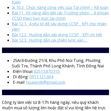
toán
ài 10.3_ Chức năng công việc của Tài chính – Kế toán
Bài 11_ Kỹ năng dẫn dắt các Trưởng phòn … ế khoán
CCSD theo hạn mức tài chính
Bài 12.1_ 4 yếu tố để xây dựng CCSP _ KPI cho nhân
viên
Bài 12.2_ Hướng dẫn xây dựng CCSP _ KPI chi tiết
Bài 12.3_ Hướng dẫn cài chiến lược vào …
Thông tin liên hệ:
25A/4
Đường 21/4, Khu Phố Núi Tung, Phường
Suối Tre, Thành Phố Long Khánh, Tỉnh Đồng Nai
Điện thoại:
02513.870.315
Di động:
0917.121.004
E-mail:
hoasenlk@gmail.com
Thời gian làm việc
Công ty làm việc từ 8-17h hàng ngày, nếu quý khách
muốn mua số lượng lớn hoặc đặt sỉ vui lòng liên hệ trực