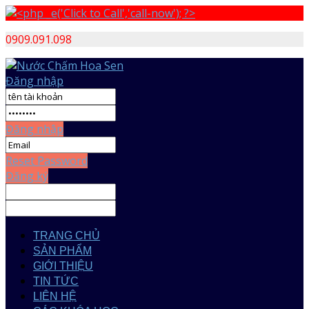
0909.091.098
Đăng nhập
Đăng nhập
Reset Password
Đăng ký
TRANG CHỦ
SẢN PHẨM
GIỚI THIỆU
TIN TỨC
LIÊN HỆ