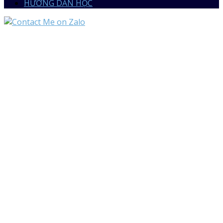
HƯỚNG DẪN HỌC