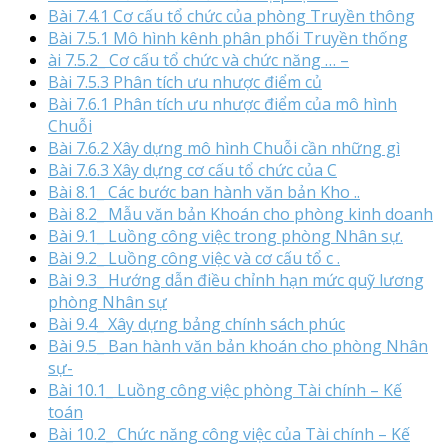
Bài 7.4.1 Cơ cấu tổ chức của phòng Truyền thông
Bài 7.5.1 Mô hình kênh phân phối Truyền thống
ài 7.5.2_ Cơ cấu tổ chức và chức năng … –
Bài 7.5.3 Phân tích ưu nhược điểm củ
Bài 7.6.1 Phân tích ưu nhược điểm của mô hình
Chuỗi
Bài 7.6.2 Xây dựng mô hình Chuỗi cần những gì
Bài 7.6.3 Xây dựng cơ cấu tổ chức của C
Bài 8.1_ Các bước ban hành văn bản Kho ..
Bài 8.2_ Mẫu văn bản Khoán cho phòng kinh doanh
Bài 9.1_ Luồng công việc trong phòng Nhân sự.
Bài 9.2_ Luồng công việc và cơ cấu tổ c .
Bài 9.3_ Hướng dẫn điều chỉnh hạn mức quỹ lương
phòng Nhân sự
Bài 9.4_ Xây dựng bảng chính sách phúc
Bài 9.5_ Ban hành văn bản khoán cho phòng Nhân
sự-
Bài 10.1_ Luồng công việc phòng Tài chính – Kế
toán
Bài 10.2_ Chức năng công việc của Tài chính – Kế