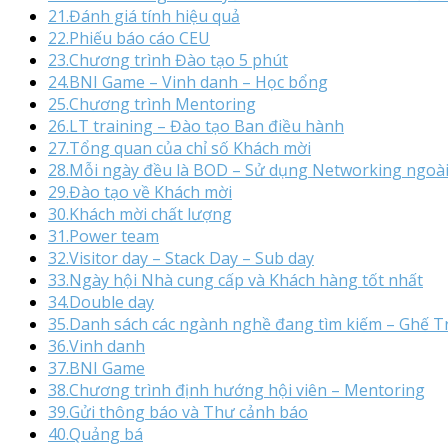
21.Đánh giá tính hiệu quả
22.Phiếu báo cáo CEU
23.Chương trình Đào tạo 5 phút
24.BNI Game – Vinh danh – Học bổng
25.Chương trình Mentoring
26.LT training – Đào tạo Ban điều hành
27.Tổng quan của chỉ số Khách mời
28.Mỗi ngày đều là BOD – Sử dụng Networking ngoà
29.Đào tạo về Khách mời
30.Khách mời chất lượng
31.Power team
32.Visitor day – Stack Day – Sub day
33.Ngày hội Nhà cung cấp và Khách hàng tốt nhất
34.Double day
35.Danh sách các ngành nghề đang tìm kiếm – Ghế 
36.Vinh danh
37.BNI Game
38.Chương trình định hướng hội viên – Mentoring
39.Gửi thông báo và Thư cảnh báo
40.Quảng bá