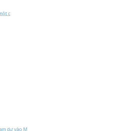
một c
ham dự vào M