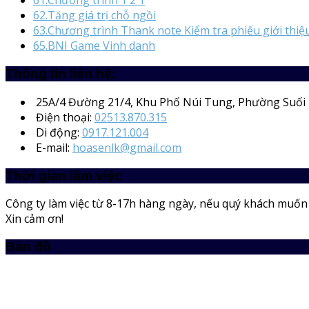
61.Chương trình 1 2 1
62.Tăng giá trị chỗ ngồi
63.Chương trình Thank note Kiểm tra phiếu giới thiệ
65.BNI Game Vinh danh
Thông tin liên hệ:
25A/4
Đường 21/4, Khu Phố Núi Tung, Phường Suối 
Điện thoại:
02513.870.315
Di động:
0917.121.004
E-mail:
hoasenlk@gmail.com
Thời gian làm việc
Công ty làm việc từ 8-17h hàng ngày, nếu quý khách muốn m
Xin cảm ơn!
Bản đồ