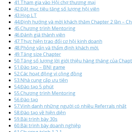
41.Tham gia vào Hội chợ thương mại
42.Đặt mục tiêu tăng số lượng hội viên
43.Họp LT
44.Định hướng và mời khách thăm Chapter 2 lần – C
45.Chương trình Mentoring
46.Đánh giá thành viên
47.Thực hiện trao đổi cơ hội kinh doanh
48.Phỏng vấn và thẩm định khách mời.
49.Tăng size Chapter
50.Tăng số lượng lời giới thiệu hàng tháng của Chap
51.Đào tạo – BNI game
52.Các hoạt động vì cộng đồng
53.Nhà cung cấp ưu tiên
54.Đào tạo 5 phút
55.Chương trình Mentoring
56.Đào tạo
57.Vinh danh những người có nhiều Referrals nhất
58.Đào tạo về hiện diện
59.Bài trình bày 30s
60.Bài trình bày doanh nghiệp