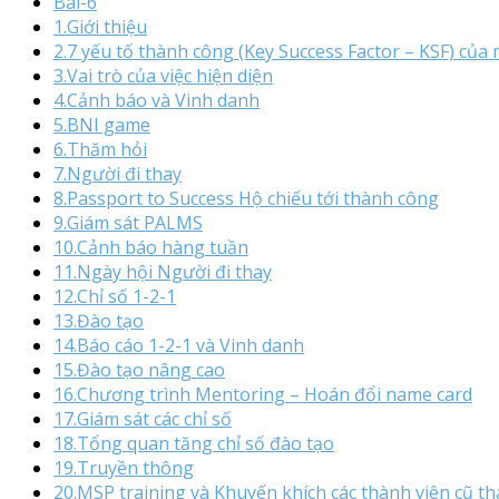
Bài-6
1.Giới thiệu
2.7 yếu tố thành công (Key Success Factor – KSF) của 
3.Vai trò của việc hiện diện
4.Cảnh báo và Vinh danh
5.BNI game
6.Thăm hỏi
7.Người đi thay
8.Passport to Success Hộ chiếu tới thành công
9.Giám sát PALMS
10.Cảnh báo hàng tuần
11.Ngày hội Người đi thay
12.Chỉ số 1-2-1
13.Đào tạo
14.Báo cáo 1-2-1 và Vinh danh
15.Đào tạo nâng cao
16.Chương trình Mentoring – Hoán đổi name card
17.Giám sát các chỉ số
18.Tổng quan tăng chỉ số đào tạo
19.Truyền thông
20.MSP training và Khuyến khích các thành viên cũ t