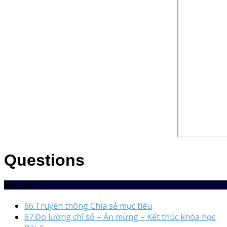
Questions
Bài học
66.Truyền thông Chia sẻ mục tiêu
67.Đo lường chỉ số – Ăn mừng – Kết thúc khóa học