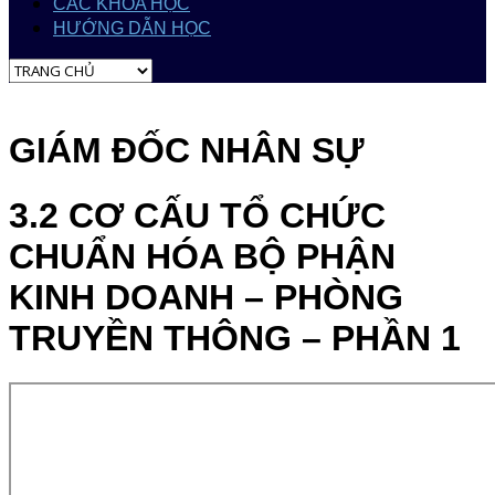
CÁC KHÓA HỌC
HƯỚNG DẪN HỌC
GIÁM ĐỐC NHÂN SỰ
3.2 CƠ CẤU TỔ CHỨC
CHUẨN HÓA BỘ PHẬN
KINH DOANH – PHÒNG
TRUYỀN THÔNG – PHẦN 1