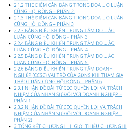
2.1.2 THẺ ĐIỂM CÂN BẰNG TRONG DOA … O LUẬN
CÙNG HỘI ĐỒNG – PHẦN 2.
2.1.3 THẺ ĐIỂM CÂN BẰNG TRONG DOA … O LUẬN
CÙNG HỘI ĐỒNG – PHẦN 3
2.2.3 BẢNG ĐIỀU KHIỂN TRUNG TÂM DO … ẢO
LUẬN CÙNG HỘI ĐỒNG – PHẦN 3.
2.2.4 BẢNG ĐIỀU KHIỂN TRUNG TÂM DO … ẢO
LUẬN CÙNG HỘI ĐỒNG – PHẦN 4.
2.2.5 BẢNG ĐIỀU KHIỂN TRUNG TÂM DO … ẢO
LUẬN CÙNG HỘI ĐỒNG – PHẦN 5.
2.2.6 BẢNG ĐIỀU KHIỂN TRUNG TÂM DOANH
NGHIỆP (CCSC) VAI TRÒ CỦA GĐNS KHI THAM GIA
THẢO LUẬN CÙNG HỘI ĐỒNG – PHẦN 6
2.3.1 NHẬN ĐỀ BÀI TỪ CEO QUYỀN LỢI VÀ TRÁCH
NHIỆM CỦA NHÂN SỰ ĐỐI VỚI DOANH NGHIỆP –
PHẦN 1.
2.3.2 NHẬN ĐỀ BÀI TỪ CEO QUYỀN LỢI VÀ TRÁCH
NHIỆM CỦA NHÂN SỰ ĐỐI VỚI DOANH NGHIỆP –
PHẦN 2)
3 TỔNG KẾT CHƯƠNG I _ II GIỚI THIỆU CHƯƠNG III