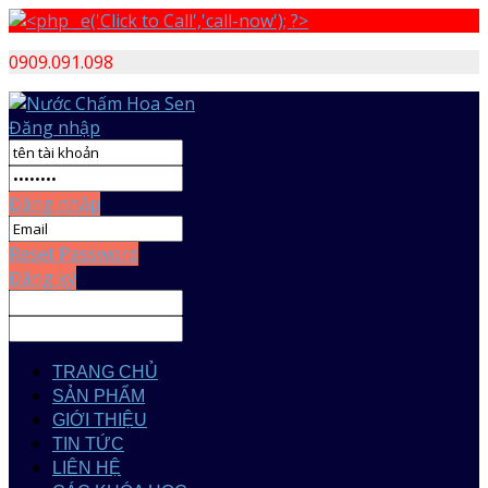
0909.091.098
Đăng nhập
Đăng nhập
Reset Password
Đăng ký
TRANG CHỦ
SẢN PHẨM
GIỚI THIỆU
TIN TỨC
LIÊN HỆ