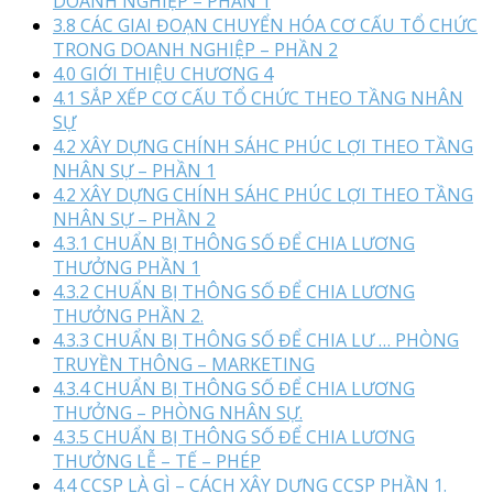
DOANH NGHIỆP – PHẦN 1
3.8 CÁC GIAI ĐOẠN CHUYỂN HÓA CƠ CẤU TỔ CHỨC
TRONG DOANH NGHIỆP – PHẦN 2
4.0 GIỚI THIỆU CHƯƠNG 4
4.1 SẮP XẾP CƠ CẤU TỔ CHỨC THEO TẦNG NHÂN
SỰ
4.2 XÂY DỰNG CHÍNH SÁHC PHÚC LỢI THEO TẦNG
NHÂN SỰ – PHẦN 1
4.2 XÂY DỰNG CHÍNH SÁHC PHÚC LỢI THEO TẦNG
NHÂN SỰ – PHẦN 2
4.3.1 CHUẨN BỊ THÔNG SỐ ĐỂ CHIA LƯƠNG
THƯỞNG PHẦN 1
4.3.2 CHUẨN BỊ THÔNG SỐ ĐỂ CHIA LƯƠNG
THƯỞNG PHẦN 2.
4.3.3 CHUẨN BỊ THÔNG SỐ ĐỂ CHIA LƯ … PHÒNG
TRUYỀN THÔNG – MARKETING
4.3.4 CHUẨN BỊ THÔNG SỐ ĐỂ CHIA LƯƠNG
THƯỞNG – PHÒNG NHÂN SỰ.
4.3.5 CHUẨN BỊ THÔNG SỐ ĐỂ CHIA LƯƠNG
THƯỞNG LỄ – TẾ – PHÉP
4.4 CCSP LÀ GÌ – CÁCH XÂY DỰNG CCSP PHẦN 1.