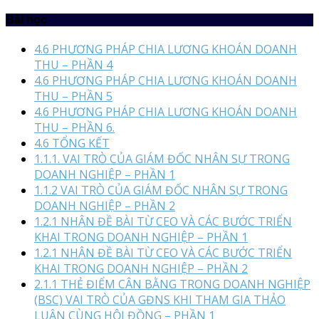
Bài học
4.6 PHƯƠNG PHÁP CHIA LƯƠNG KHOÁN DOANH
THU – PHẦN 4
4.6 PHƯƠNG PHÁP CHIA LƯƠNG KHOÁN DOANH
THU – PHẦN 5
4.6 PHƯƠNG PHÁP CHIA LƯƠNG KHOÁN DOANH
THU – PHẦN 6.
4.6 TỔNG KẾT
1.1.1. VAI TRÒ CỦA GIÁM ĐỐC NHÂN SỰ TRONG
DOANH NGHIỆP – PHẦN 1
1.1.2 VAI TRÒ CỦA GIÁM ĐỐC NHÂN SỰ TRONG
DOANH NGHIỆP – PHẦN 2
1.2.1 NHẬN ĐỀ BÀI TỪ CEO VÀ CÁC BƯỚC TRIỂN
KHAI TRONG DOANH NGHIỆP – PHẦN 1
1.2.1 NHẬN ĐỀ BÀI TỪ CEO VÀ CÁC BƯỚC TRIỂN
KHAI TRONG DOANH NGHIỆP – PHẦN 2
2.1.1 THẺ ĐIỂM CÂN BẰNG TRONG DOANH NGHIỆP
(BSC) VAI TRÒ CỦA GĐNS KHI THAM GIA THẢO
LUẬN CÙNG HỘI ĐỒNG – PHẦN 1