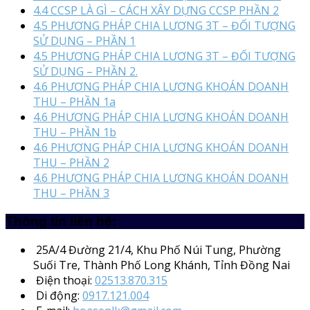
4.4 CCSP LÀ GÌ – CÁCH XÂY DỰNG CCSP PHẦN 2
4.5 PHƯƠNG PHÁP CHIA LƯƠNG 3T – ĐỐI TƯỢNG
SỬ DỤNG – PHẦN 1
4.5 PHƯƠNG PHÁP CHIA LƯƠNG 3T – ĐỐI TƯỢNG
SỬ DỤNG – PHẦN 2.
4.6 PHƯƠNG PHÁP CHIA LƯƠNG KHOÁN DOANH
THU – PHẦN 1a
4.6 PHƯƠNG PHÁP CHIA LƯƠNG KHOÁN DOANH
THU – PHẦN 1b
4.6 PHƯƠNG PHÁP CHIA LƯƠNG KHOÁN DOANH
THU – PHẦN 2
4.6 PHƯƠNG PHÁP CHIA LƯƠNG KHOÁN DOANH
THU – PHẦN 3
Thông tin liên hệ:
25A/4
Đường 21/4, Khu Phố Núi Tung, Phường
Suối Tre, Thành Phố Long Khánh, Tỉnh Đồng Nai
Điện thoại:
02513.870.315
Di động:
0917.121.004