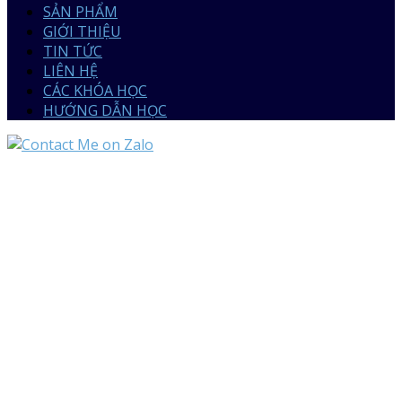
SẢN PHẨM
GIỚI THIỆU
TIN TỨC
LIÊN HỆ
CÁC KHÓA HỌC
HƯỚNG DẪN HỌC