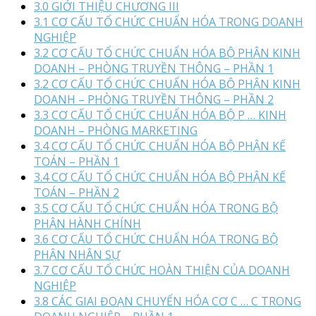
3.0 GIỚI THIỆU CHƯƠNG III
3.1 CƠ CẤU TỔ CHỨC CHUẨN HÓA TRONG DOANH
NGHIỆP
3.2 CƠ CẤU TỔ CHỨC CHUẨN HÓA BỘ PHẬN KINH
DOANH – PHÒNG TRUYỀN THÔNG – PHẦN 1
3.2 CƠ CẤU TỔ CHỨC CHUẨN HÓA BỘ PHẬN KINH
DOANH – PHÒNG TRUYỀN THÔNG – PHẦN 2
3.3 CƠ CẤU TỔ CHỨC CHUẨN HÓA BỘ P … KINH
DOANH – PHÒNG MARKETING
3.4 CƠ CẤU TỔ CHỨC CHUẨN HÓA BỘ PHẬN KẾ
TOÁN – PHẦN 1
3.4 CƠ CẤU TỔ CHỨC CHUẨN HÓA BỘ PHẬN KẾ
TOÁN – PHẦN 2
3.5 CƠ CẤU TỔ CHỨC CHUẨN HÓA TRONG BỘ
PHẬN HÀNH CHÍNH
3.6 CƠ CẤU TỔ CHỨC CHUẨN HÓA TRONG BỘ
PHẬN NHÂN SỰ
3.7 CƠ CẤU TỔ CHỨC HOÀN THIỆN CỦA DOANH
NGHIỆP
3.8 CÁC GIAI ĐOẠN CHUYỂN HÓA CƠ C … C TRONG