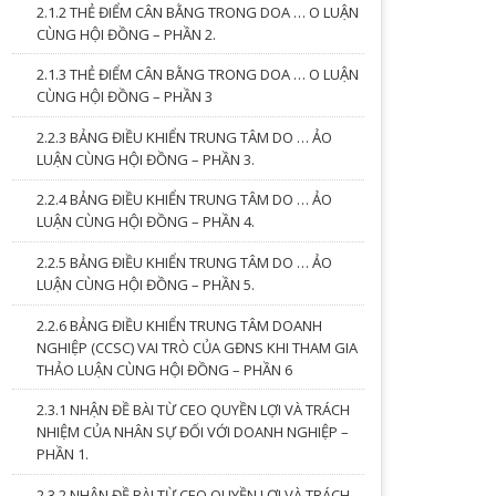
2.1.2 THẺ ĐIỂM CÂN BẰNG TRONG DOA … O LUẬN
CÙNG HỘI ĐỒNG – PHẦN 2.
2.1.3 THẺ ĐIỂM CÂN BẰNG TRONG DOA … O LUẬN
CÙNG HỘI ĐỒNG – PHẦN 3
2.2.3 BẢNG ĐIỀU KHIỂN TRUNG TÂM DO … ẢO
LUẬN CÙNG HỘI ĐỒNG – PHẦN 3.
2.2.4 BẢNG ĐIỀU KHIỂN TRUNG TÂM DO … ẢO
LUẬN CÙNG HỘI ĐỒNG – PHẦN 4.
2.2.5 BẢNG ĐIỀU KHIỂN TRUNG TÂM DO … ẢO
LUẬN CÙNG HỘI ĐỒNG – PHẦN 5.
2.2.6 BẢNG ĐIỀU KHIỂN TRUNG TÂM DOANH
NGHIỆP (CCSC) VAI TRÒ CỦA GĐNS KHI THAM GIA
THẢO LUẬN CÙNG HỘI ĐỒNG – PHẦN 6
2.3.1 NHẬN ĐỀ BÀI TỪ CEO QUYỀN LỢI VÀ TRÁCH
NHIỆM CỦA NHÂN SỰ ĐỐI VỚI DOANH NGHIỆP –
PHẦN 1.
2.3.2 NHẬN ĐỀ BÀI TỪ CEO QUYỀN LỢI VÀ TRÁCH