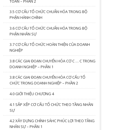
TOÁN – PHẦN 2
3.5 CƠ CẤU TỔ CHỨC CHUẨN HÓA TRONG BỘ
PHẬN HÀNH CHÍNH
3.6 CƠ CẤU TỔ CHỨC CHUẨN HÓA TRONG BỘ
PHẬN NHÂN SỰ
3.7 CƠ CẤU TỔ CHỨC HOÀN THIỆN CỦA DOANH
NGHIỆP
3.8 CÁC GIAI ĐOẠN CHUYỂN HÓA CƠ C … C TRONG
DOANH NGHIỆP – PHẦN 1
3.8 CÁC GIAI ĐOẠN CHUYỂN HÓA CƠ CẤU TỔ
CHỨC TRONG DOANH NGHIỆP – PHẦN 2
4.0 GIỚI THIỆU CHƯƠNG 4
4.1 SẮP XẾP CƠ CẤU TỔ CHỨC THEO TẦNG NHÂN
SỰ
4.2 XÂY DỰNG CHÍNH SÁHC PHÚC LỢI THEO TẦNG
NHÂN SỰ – PHẦN 1