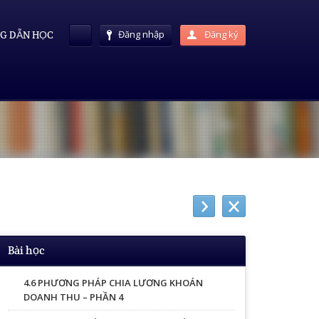
Đăng nhập
Đăng ký
G DẪN HỌC
Bài học
4.6 PHƯƠNG PHÁP CHIA LƯƠNG KHOÁN
DOANH THU – PHẦN 4