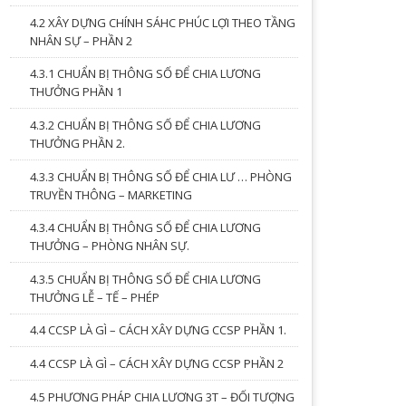
4.2 XÂY DỰNG CHÍNH SÁHC PHÚC LỢI THEO TẦNG
NHÂN SỰ – PHẦN 2
4.3.1 CHUẨN BỊ THÔNG SỐ ĐỂ CHIA LƯƠNG
THƯỞNG PHẦN 1
4.3.2 CHUẨN BỊ THÔNG SỐ ĐỂ CHIA LƯƠNG
THƯỞNG PHẦN 2.
4.3.3 CHUẨN BỊ THÔNG SỐ ĐỂ CHIA LƯ … PHÒNG
TRUYỀN THÔNG – MARKETING
4.3.4 CHUẨN BỊ THÔNG SỐ ĐỂ CHIA LƯƠNG
THƯỞNG – PHÒNG NHÂN SỰ.
4.3.5 CHUẨN BỊ THÔNG SỐ ĐỂ CHIA LƯƠNG
THƯỞNG LỄ – TẾ – PHÉP
4.4 CCSP LÀ GÌ – CÁCH XÂY DỰNG CCSP PHẦN 1.
4.4 CCSP LÀ GÌ – CÁCH XÂY DỰNG CCSP PHẦN 2
4.5 PHƯƠNG PHÁP CHIA LƯƠNG 3T – ĐỐI TƯỢNG