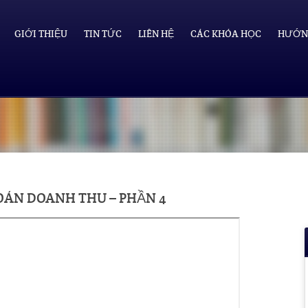
GIỚI THIỆU
TIN TỨC
LIÊN HỆ
CÁC KHÓA HỌC
HƯỚN
ÁN DOANH THU – PHẦN 4