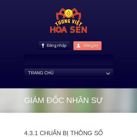
Đăng nhập
Đăng ký
TRANG CHỦ
GIÁM ĐỐC NHÂN SỰ
4.3.1 CHUẨN BỊ THÔNG SỐ