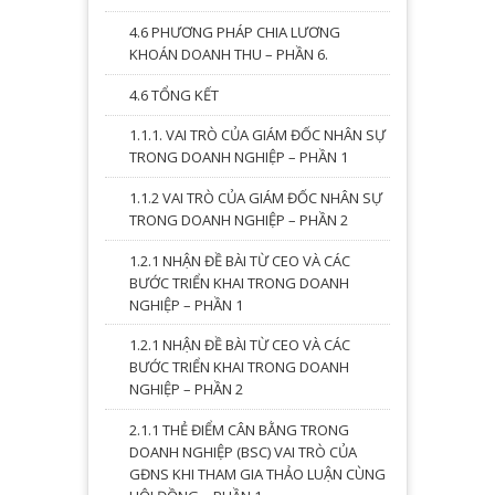
4.6 PHƯƠNG PHÁP CHIA LƯƠNG
KHOÁN DOANH THU – PHẦN 6.
4.6 TỔNG KẾT
1.1.1. VAI TRÒ CỦA GIÁM ĐỐC NHÂN SỰ
TRONG DOANH NGHIỆP – PHẦN 1
1.1.2 VAI TRÒ CỦA GIÁM ĐỐC NHÂN SỰ
TRONG DOANH NGHIỆP – PHẦN 2
1.2.1 NHẬN ĐỀ BÀI TỪ CEO VÀ CÁC
BƯỚC TRIỂN KHAI TRONG DOANH
NGHIỆP – PHẦN 1
1.2.1 NHẬN ĐỀ BÀI TỪ CEO VÀ CÁC
BƯỚC TRIỂN KHAI TRONG DOANH
NGHIỆP – PHẦN 2
2.1.1 THẺ ĐIỂM CÂN BẰNG TRONG
DOANH NGHIỆP (BSC) VAI TRÒ CỦA
GĐNS KHI THAM GIA THẢO LUẬN CÙNG