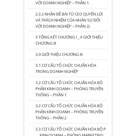
VỚI DOANH NGHIỆP – PHẦN 1.
2.3.2 NHẬN ĐỀ BÀI TỪ CEO QUYỀN LỢI
VÀ TRÁCH NHIỆM CỦA NHÂN SỰ ĐỐI
VỚI DOANH NGHIỆP – PHẦN 2)
3 TỔNG KẾT CHƯƠNG I _ II GIỚI THIỆU
CHƯƠNG III
3.0 GIỚI THIỆU CHƯƠNG III
3.1 CƠ CẤU TỔ CHỨC CHUẨN HÓA
TRONG DOANH NGHIỆP
3.2 CƠ CẤU TỔ CHỨC CHUẨN HÓA BỘ
PHẬN KINH DOANH – PHÒNG TRUYỀN
THÔNG – PHẦN 1
3.2 CƠ CẤU TỔ CHỨC CHUẨN HÓA BỘ
PHẬN KINH DOANH – PHÒNG TRUYỀN
THÔNG – PHẦN 2
3.3 CƠ CẤU TỔ CHỨC CHUẨN HÓA BỘ P
… KINH DOANH – PHÒNG MARKETING