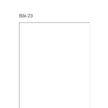
Bài-23