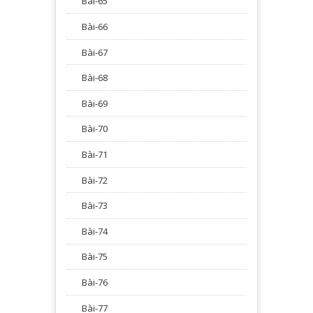
Bài-65
Bài-66
Bài-67
Bài-68
Bài-69
Bài-70
Bài-71
Bài-72
Bài-73
Bài-74
Bài-75
Bài-76
Bài-77