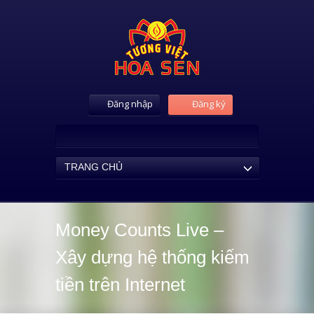
Đăng nhập
Đăng ký
TRANG CHỦ
Money Counts Live –
Xây dựng hệ thống kiếm
tiền trên Internet