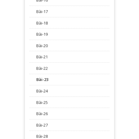
Bài-16
Bài-17
Bài-18
Bài-19
Bài-20
Bài-21
Bài-22
Bài-23
Bài-24
Bài-25
Bài-26
Bài-27
Bài-28