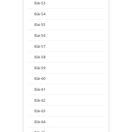
Bài-53
Bài-54
Bai-55
Bai-56
Bài-57.
Bài-58
Bài-59
Bài-60
Bài-61
Bài-62
Bài-63
Bài-64