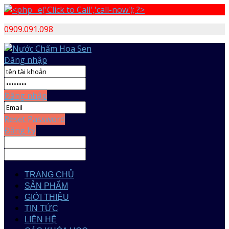
0909.091.098
Đăng nhập
Đăng nhập
Reset Password
Đăng ký
TRANG CHỦ
SẢN PHẨM
GIỚI THIỆU
TIN TỨC
LIÊN HỆ