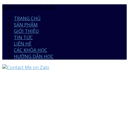
Academy Theme © 2026
TRANG CHỦ
SẢN PHẨM
GIỚI THIỆU
TIN TỨC
LIÊN HỆ
CÁC KHÓA HỌC
HƯỚNG DẪN HỌC