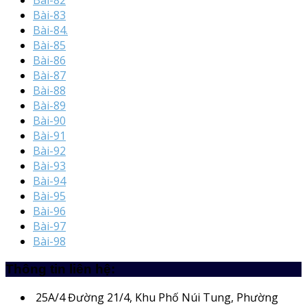
Bài-82
Bài-83
Bài-84.
Bài-85
Bài-86
Bài-87
Bài-88
Bài-89
Bài-90
Bài-91
Bài-92
Bài-93
Bài-94
Bài-95
Bài-96
Bài-97
Bài-98
Thông tin liên hệ:
25A/4
Đường 21/4, Khu Phố Núi Tung, Phường