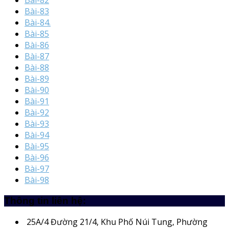
Bài-82
Bài-83
Bài-84.
Bài-85
Bài-86
Bài-87
Bài-88
Bài-89
Bài-90
Bài-91
Bài-92
Bài-93
Bài-94
Bài-95
Bài-96
Bài-97
Bài-98
Thông tin liên hệ:
25A/4
Đường 21/4, Khu Phố Núi Tung, Phường