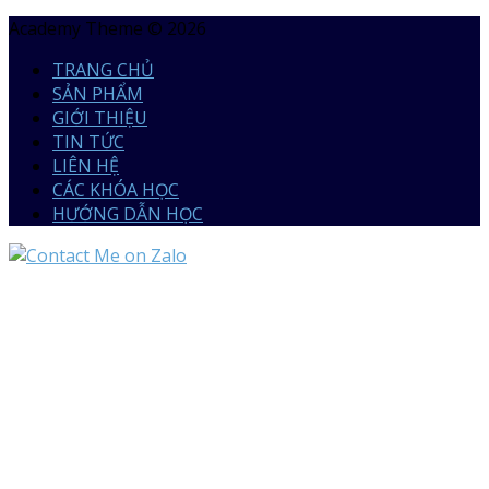
Academy Theme © 2026
TRANG CHỦ
SẢN PHẨM
GIỚI THIỆU
TIN TỨC
LIÊN HỆ
CÁC KHÓA HỌC
HƯỚNG DẪN HỌC