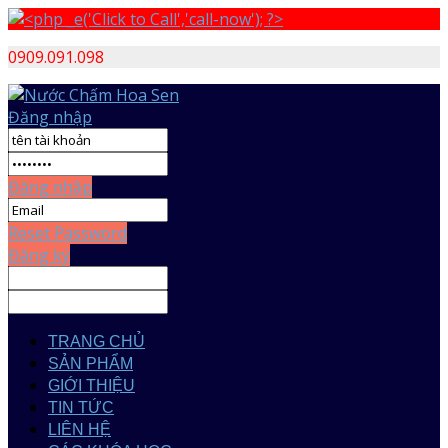
0909.091.098
Đăng nhập
Đăng nhập
Reset Password
Đăng ký
TRANG CHỦ
SẢN PHẨM
GIỚI THIỆU
TIN TỨC
LIÊN HỆ