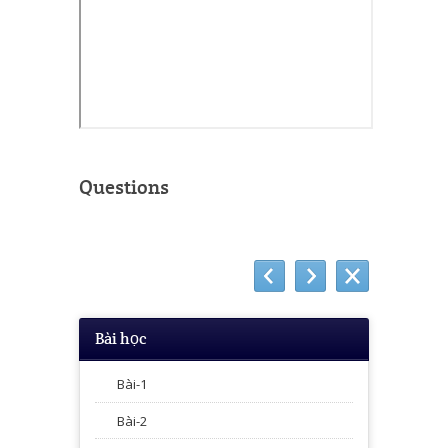
Questions
Bài học
Bài-1
Bài-2