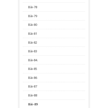
Bài-78
Bài-79
Bài-80
Bài-81
Bài-82
Bài-83
Bài-84.
Bài-85
Bài-86
Bài-87
Bài-88
Bài-89