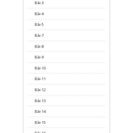
Bài-3
Bài-4
Bài-5
Bài-7
Bài-8
Bài-9
Bài-10
Bài-11
Bài-12
Bài-13
Bài-14
Bài-15