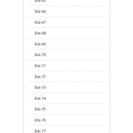
Bài-65
Bài-66
Bài-67
Bài-68
Bài-69
Bài-70
Bài-71
Bài-72
Bài-73
Bài-74
Bài-75
Bài-76
Bài-77