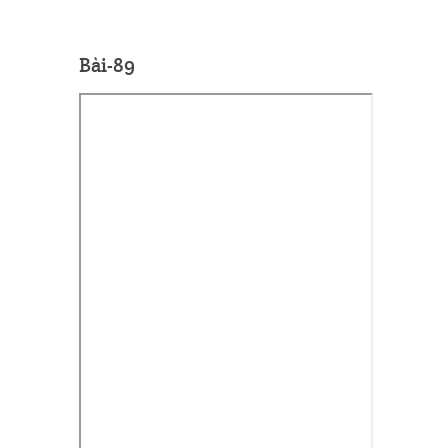
Bài-89