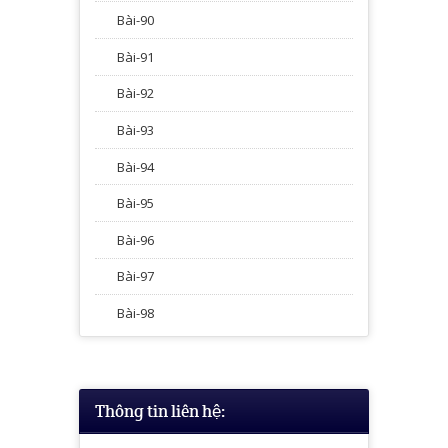
Bài-90
Bài-91
Bài-92
Bài-93
Bài-94
Bài-95
Bài-96
Bài-97
Bài-98
Thông tin liên hệ: